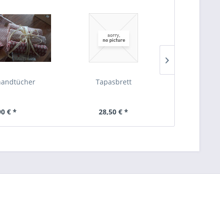
handtücher
Tapasbrett
Sitzbank 
90 € *
28,50 € *
169