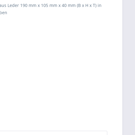
aus Leder
190 mm x 105 mm x 40 mm (B x H x T) in
rben