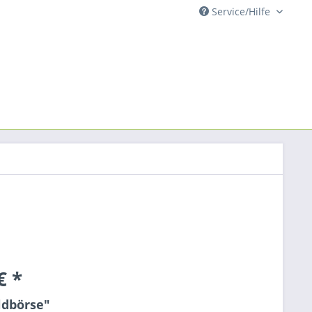
Service/Hilfe
€ *
ldbörse"